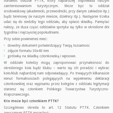
odnaleźć oddział PTTK, który najbardziej odpowiada naszym
zainteresowaniom turystycznym. Może być to oddział
środowiskowy (akademicki, przewodnicki, przy danym zakładzie itp.)
bądź terenowy (w naszym mieście, dzielnicy itp.). Następnie trzeba
udać się do siedziby tego oddziału, aby opłacić składkę. Pamiętać
należy, że duża część oddziałów spotyka się tylko w określone dni
tygodnia i najczęściej popołudniami.
Przy sobie powinieneś mieć:
dowolny dokument potwierdzający Twoją tożsamość
zdjęcie formatu 30x40 mm
gotówkę na składkę członkowską i wpisowe.
W oddziale koledzy mogą zaproponować przynależność do
określonego koła bądź klubu – warto się ich poradzić i wybrać
koło/klub najbardziej nam odpowiadający. Po trwających kilkanaście
minut formalnościach polegających na wypełnieniu deklaracji
członkowskiej oraz wypisaniu przez kolegów z oddziału legitymacji
staniesz się członkiem Polskiego Towarzystwa Turystyczno-
Krajoznawczego.
Kto może być członkiem PTTK?
Szczegółowo określa to art. 12 Statutu PTTK. Członkiem
zwyczajnym PTTK może być: