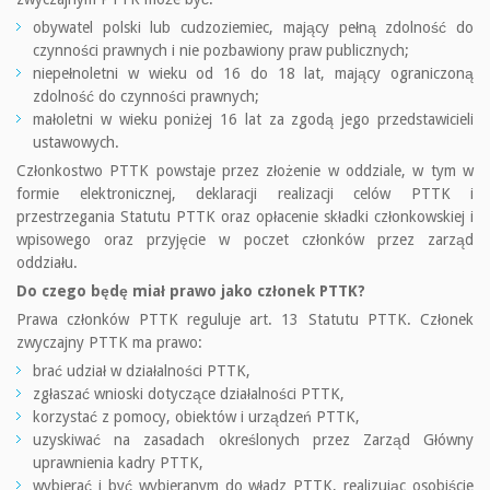
obywatel polski lub cudzoziemiec, mający pełną zdolność do
czynności prawnych i nie pozbawiony praw publicznych;
niepełnoletni w wieku od 16 do 18 lat, mający ograniczoną
zdolność do czynności prawnych;
małoletni w wieku poniżej 16 lat za zgodą jego przedstawicieli
ustawowych.
Członkostwo PTTK powstaje przez złożenie w oddziale, w tym w
formie elektronicznej, deklaracji realizacji celów PTTK i
przestrzegania Statutu PTTK oraz opłacenie składki członkowskiej i
wpisowego oraz przyjęcie w poczet członków przez zarząd
oddziału.
Do czego będę miał prawo jako członek PTTK?
Prawa członków PTTK reguluje art. 13 Statutu PTTK. Członek
zwyczajny PTTK ma prawo:
brać udział w działalności PTTK,
zgłaszać wnioski dotyczące działalności PTTK,
korzystać z pomocy, obiektów i urządzeń PTTK,
uzyskiwać na zasadach określonych przez Zarząd Główny
uprawnienia kadry PTTK,
wybierać i być wybieranym do władz PTTK, realizując osobiście