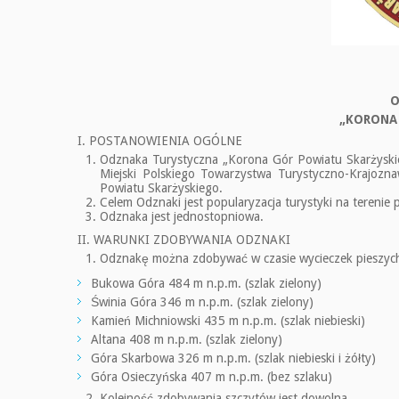
O
„KORONA
I. POSTANOWIENIA OGÓLNE
Odznaka Turystyczna „Korona Gór Powiatu Skarżyskieg
Miejski Polskiego Towarzystwa Turystyczno-Krajozn
Powiatu Skarżyskiego.
Celem Odznaki jest popularyzacja turystyki na terenie 
Odznaka jest jednostopniowa.
II. WARUNKI ZDOBYWANIA ODZNAKI
Odznakę można zdobywać w czasie wycieczek pieszych,
Bukowa Góra 484 m n.p.m. (szlak zielony)
Świnia Góra 346 m n.p.m. (szlak zielony)
Kamień Michniowski 435 m n.p.m. (szlak niebieski)
Altana 408 m n.p.m. (szlak zielony)
Góra Skarbowa 326 m n.p.m. (szlak niebieski i żółty)
Góra Osieczyńska 407 m n.p.m. (bez szlaku)
Kolejność zdobywania szczytów jest dowolna.