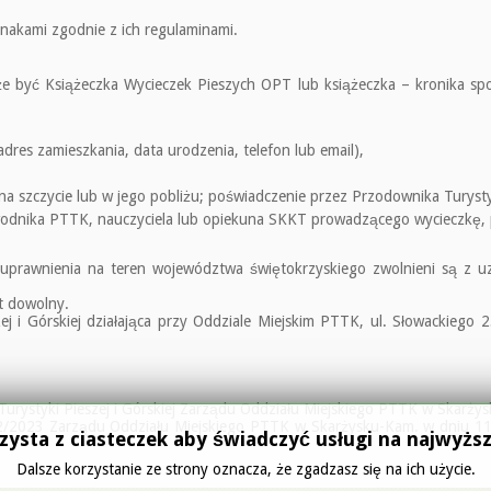
akami zgodnie z ich regulaminami.
e być Książeczka Wycieczek Pieszych OPT lub książeczka – kronika s
dres zamieszkania, data urodzenia, telefon lub email),
a szczycie lub w jego pobliżu; poświadczenie przez Przodownika Turysty
ewodnika PTTK, nauczyciela lub opiekuna SKKT prowadzącego wycieczkę, 
y uprawnienia na teren województwa świętokrzyskiego zwolnieni są z u
t dowolny.
ej i Górskiej działająca przy Oddziale Miejskim PTTK, ul. Słowackiego 
 Turystyki Pieszej i Górskiej Zarządu Oddziału Miejskiego PTTK w Skarży
2/2023 Zarządu Oddziału Miejskiego PTTK w Skarżysku-Kam. w dniu 11
zysta z ciasteczek aby świadczyć usługi na najwyż
Dalsze korzystanie ze strony oznacza, że zgadzasz się na ich użycie.