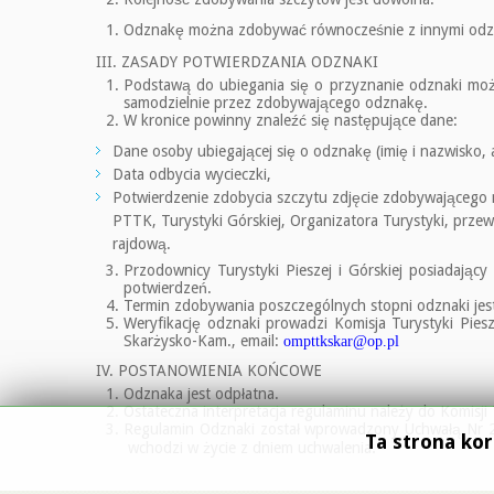
Odznakę można zdobywać równocześnie z innymi odzn
III. ZASADY POTWIERDZANIA ODZNAKI
Podstawą do ubiegania się o przyznanie odznaki moż
samodzielnie przez zdobywającego odznakę.
W kronice powinny znaleźć się następujące dane:
Dane osoby ubiegającej się o odznakę (imię i nazwisko, a
Data odbycia wycieczki,
Potwierdzenie zdobycia szczytu zdjęcie zdobywającego n
PTTK, Turystyki Górskiej, Organizatora Turystyki, prz
rajdową.
Przodownicy Turystyki Pieszej i Górskiej posiadając
potwierdzeń.
Termin zdobywania poszczególnych stopni odznaki jes
Weryfikację odznaki prowadzi Komisja Turystyki Piesz
Skarżysko-Kam., email:
ompttkskar@op.pl
IV. POSTANOWIENIA KOŃCOWE
Odznaka jest odpłatna.
Ostateczna interpretacja regulaminu należy do Komisji
Regulamin Odznaki został wprowadzony Uchwałą Nr 
Ta strona kor
.
wchodzi w życie z dniem uchwalenia