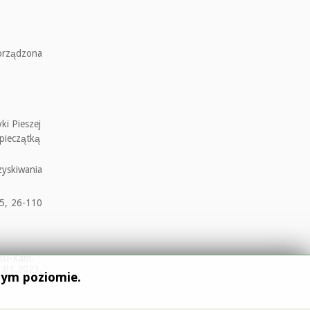
porządzona
ki Pieszej
pieczątką
zyskiwania
25, 26-110
sku-Kam.
.01.2023,
szym poziomie.